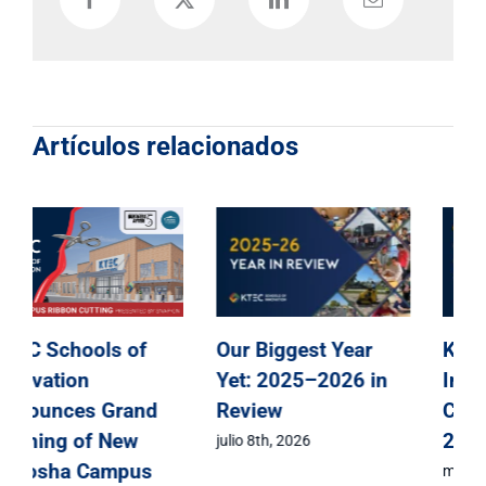
Artículos relacionados
KTEC Schools of
KTEC Schools of
Innovation
Innovation
Announces Grand
Celebrates Class of
Opening of New
2026 Signing Day
Kenosha Campus
mayo 1st, 2026