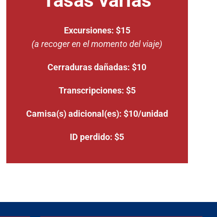
Tasas varias
Excursiones: $15
(a recoger en el momento del viaje)
Cerraduras dañadas: $10
Transcripciones: $5
Camisa(s) adicional(es): $10/unidad
ID perdido: $5