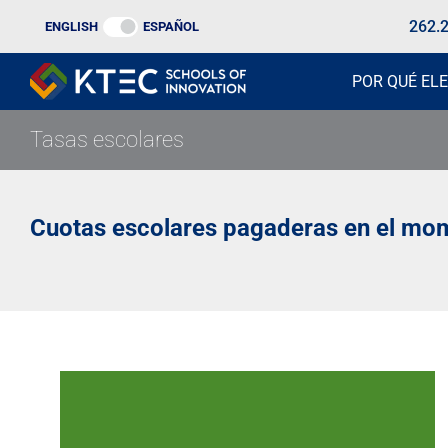
Ir
262.
ENGLISH
ESPAÑOL
al
contenido
POR QUÉ ELE
Tasas escolares
Cuotas escolares pagaderas en el mom