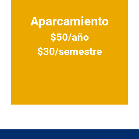
Aparcamiento
$50/año
$30/semestre