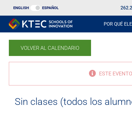
Ir
262.
ENGLISH
ESPAÑOL
al
contenido
POR QUÉ ELE
VOLVER AL CALENDARIO
ESTE EVENTO
Sin clases (todos los alumn