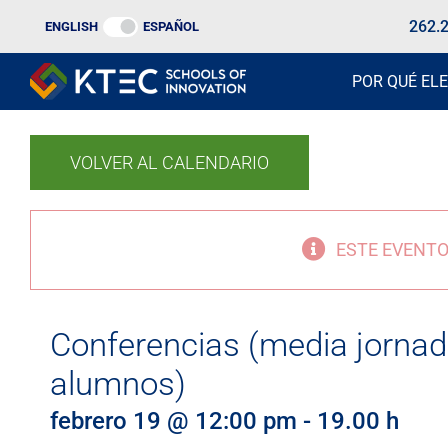
Ir
262.
ENGLISH
ESPAÑOL
al
contenido
POR QUÉ ELE
VOLVER AL CALENDARIO
ESTE EVENTO
Conferencias (media jornad
alumnos)
febrero 19 @ 12:00 pm
-
19.00 h