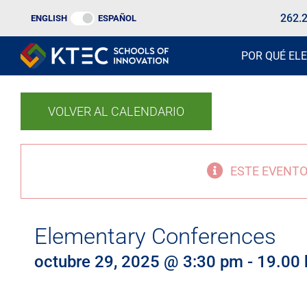
Ir
262.
ENGLISH
ESPAÑOL
al
contenido
POR QUÉ ELE
VOLVER AL CALENDARIO
ESTE EVENTO
Elementary Conferences
octubre 29, 2025 @ 3:30 pm
-
19.00 