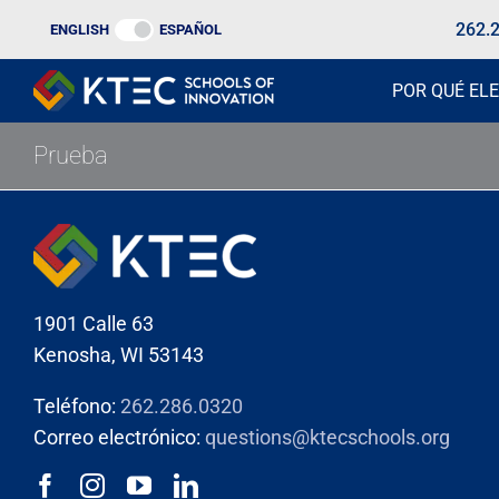
Ir
262.
ENGLISH
ESPAÑOL
al
contenido
POR QUÉ ELE
Prueba
1901 Calle 63
Kenosha, WI 53143
Teléfono:
262.286.0320
Correo electrónico:
questions@ktecschools.org