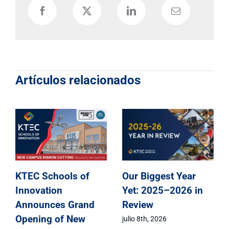
Artículos relacionados
KTEC Schools of
r
KTEC Schools of
Innovation
in
Innovation
Announces Grand
Celebrates Class of
Opening of New
2026 Signing Day