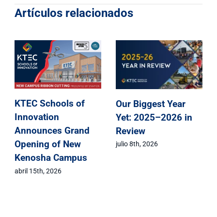
Artículos relacionados
KTEC Schools of
r
KTEC Schools of
Innovation
in
Innovation
Announces Grand
Celebrates Class of
Opening of New
2026 Signing Day
Kenosha Campus
mayo 1st, 2026
abril 15th, 2026