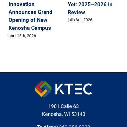
Innovation
6 in
Innovation
Announces Gran
Celebrates Class of
Opening of New
2026 Signing Day
Kenosha Campus
mayo 1st, 2026
abril 15th, 2026
1901 Calle 63
Kenosha, WI 53143